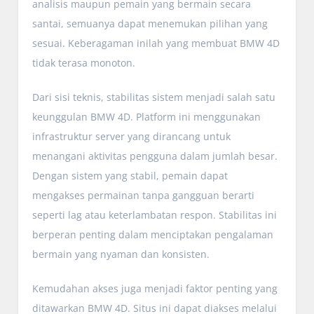
analisis maupun pemain yang bermain secara
santai, semuanya dapat menemukan pilihan yang
sesuai. Keberagaman inilah yang membuat BMW 4D
tidak terasa monoton.
Dari sisi teknis, stabilitas sistem menjadi salah satu
keunggulan BMW 4D. Platform ini menggunakan
infrastruktur server yang dirancang untuk
menangani aktivitas pengguna dalam jumlah besar.
Dengan sistem yang stabil, pemain dapat
mengakses permainan tanpa gangguan berarti
seperti lag atau keterlambatan respon. Stabilitas ini
berperan penting dalam menciptakan pengalaman
bermain yang nyaman dan konsisten.
Kemudahan akses juga menjadi faktor penting yang
ditawarkan BMW 4D. Situs ini dapat diakses melalui