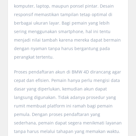
komputer, laptop, maupun ponsel pintar. Desain
responsif memastikan tampilan tetap optimal di
berbagai ukuran layar. Bagi pemain yang lebih
sering menggunakan smartphone, hal ini tentu
menjadi nilai tambah karena mereka dapat bermain
dengan nyaman tanpa harus bergantung pada
perangkat tertentu.
Proses pendaftaran akun di BMW 4D dirancang agar
cepat dan efisien. Pemain hanya perlu mengisi data
dasar yang diperlukan, kemudian akun dapat
langsung digunakan. Tidak adanya prosedur yang
rumit membuat platform ini ramah bagi pemain
pemula. Dengan proses pendaftaran yang
sederhana, pemain dapat segera menikmati layanan
tanpa harus melalui tahapan yang memakan waktu.