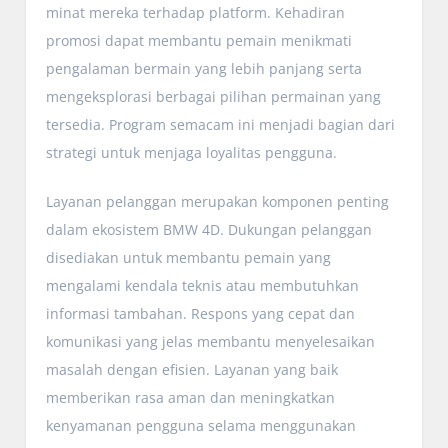
minat mereka terhadap platform. Kehadiran
promosi dapat membantu pemain menikmati
pengalaman bermain yang lebih panjang serta
mengeksplorasi berbagai pilihan permainan yang
tersedia. Program semacam ini menjadi bagian dari
strategi untuk menjaga loyalitas pengguna.
Layanan pelanggan merupakan komponen penting
dalam ekosistem BMW 4D. Dukungan pelanggan
disediakan untuk membantu pemain yang
mengalami kendala teknis atau membutuhkan
informasi tambahan. Respons yang cepat dan
komunikasi yang jelas membantu menyelesaikan
masalah dengan efisien. Layanan yang baik
memberikan rasa aman dan meningkatkan
kenyamanan pengguna selama menggunakan