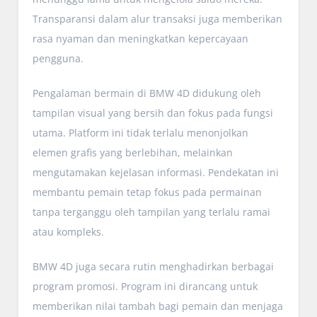
Transparansi dalam alur transaksi juga memberikan
rasa nyaman dan meningkatkan kepercayaan
pengguna.
Pengalaman bermain di BMW 4D didukung oleh
tampilan visual yang bersih dan fokus pada fungsi
utama. Platform ini tidak terlalu menonjolkan
elemen grafis yang berlebihan, melainkan
mengutamakan kejelasan informasi. Pendekatan ini
membantu pemain tetap fokus pada permainan
tanpa terganggu oleh tampilan yang terlalu ramai
atau kompleks.
BMW 4D juga secara rutin menghadirkan berbagai
program promosi. Program ini dirancang untuk
memberikan nilai tambah bagi pemain dan menjaga