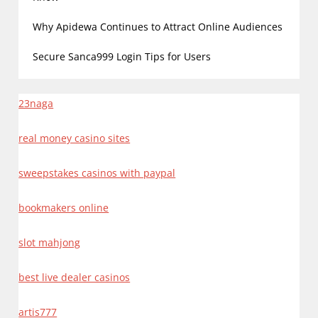
Why Apidewa Continues to Attract Online Audiences
Secure Sanca999 Login Tips for Users
23naga
real money casino sites
sweepstakes casinos with paypal
bookmakers online
slot mahjong
best live dealer casinos
artis777