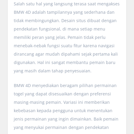
Salah satu hal yang langsung terasa saat mengakses
BMW 4D adalah tampilannya yang sederhana dan
tidak membingungkan. Desain situs dibuat dengan
pendekatan fungsional, di mana setiap menu
memiliki peran yang jelas. Pemain tidak perlu
menebak-nebak fungsi suatu fitur karena navigasi
dirancang agar mudah dipahami sejak pertama kali
digunakan. Hal ini sangat membantu pemain baru
yang masih dalam tahap penyesuaian.
BMW 4D menyediakan beragam pilihan permainan
togel yang dapat disesuaikan dengan preferensi
masing-masing pemain. Variasi ini memberikan
kebebasan kepada pengguna untuk menentukan
jenis permainan yang ingin dimainkan. Baik pemain
yang menyukai permainan dengan pendekatan