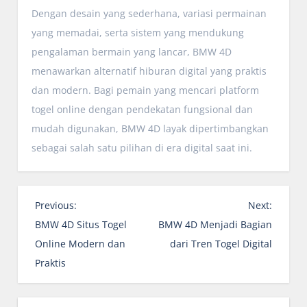
Dengan desain yang sederhana, variasi permainan
yang memadai, serta sistem yang mendukung
pengalaman bermain yang lancar, BMW 4D
menawarkan alternatif hiburan digital yang praktis
dan modern. Bagi pemain yang mencari platform
togel online dengan pendekatan fungsional dan
mudah digunakan, BMW 4D layak dipertimbangkan
sebagai salah satu pilihan di era digital saat ini.
P
Previous:
Next:
o
BMW 4D Situs Togel
BMW 4D Menjadi Bagian
s
Online Modern dan
dari Tren Togel Digital
t
Praktis
n
a