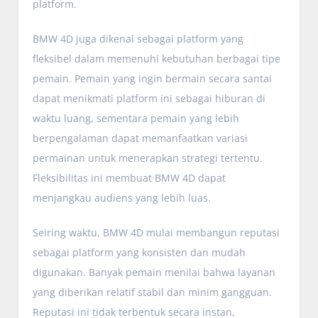
platform.
BMW 4D juga dikenal sebagai platform yang
fleksibel dalam memenuhi kebutuhan berbagai tipe
pemain. Pemain yang ingin bermain secara santai
dapat menikmati platform ini sebagai hiburan di
waktu luang, sementara pemain yang lebih
berpengalaman dapat memanfaatkan variasi
permainan untuk menerapkan strategi tertentu.
Fleksibilitas ini membuat BMW 4D dapat
menjangkau audiens yang lebih luas.
Seiring waktu, BMW 4D mulai membangun reputasi
sebagai platform yang konsisten dan mudah
digunakan. Banyak pemain menilai bahwa layanan
yang diberikan relatif stabil dan minim gangguan.
Reputasi ini tidak terbentuk secara instan,