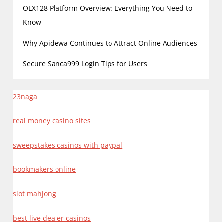
OLX128 Platform Overview: Everything You Need to
Know
Why Apidewa Continues to Attract Online Audiences
Secure Sanca999 Login Tips for Users
23naga
real money casino sites
sweepstakes casinos with paypal
bookmakers online
slot mahjong
best live dealer casinos