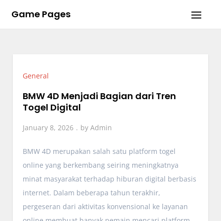
Skip
Game Pages
to
content
General
BMW 4D Menjadi Bagian dari Tren
Togel Digital
January 8, 2026
by
Admin
BMW 4D merupakan salah satu platform togel
online yang berkembang seiring meningkatnya
minat masyarakat terhadap hiburan digital berbasis
internet. Dalam beberapa tahun terakhir,
pergeseran dari aktivitas konvensional ke layanan
online membuat banyak pemain mencari platform