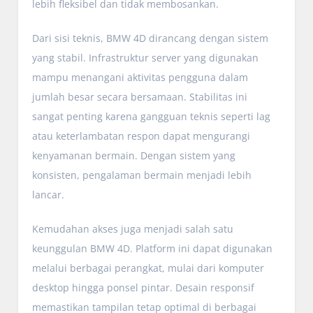
lebih fleksibel dan tidak membosankan.
Dari sisi teknis, BMW 4D dirancang dengan sistem
yang stabil. Infrastruktur server yang digunakan
mampu menangani aktivitas pengguna dalam
jumlah besar secara bersamaan. Stabilitas ini
sangat penting karena gangguan teknis seperti lag
atau keterlambatan respon dapat mengurangi
kenyamanan bermain. Dengan sistem yang
konsisten, pengalaman bermain menjadi lebih
lancar.
Kemudahan akses juga menjadi salah satu
keunggulan BMW 4D. Platform ini dapat digunakan
melalui berbagai perangkat, mulai dari komputer
desktop hingga ponsel pintar. Desain responsif
memastikan tampilan tetap optimal di berbagai