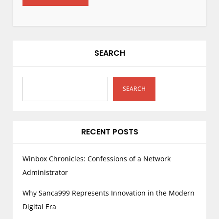
SEARCH
SEARCH
RECENT POSTS
Winbox Chronicles: Confessions of a Network
Administrator
Why Sanca999 Represents Innovation in the Modern
Digital Era