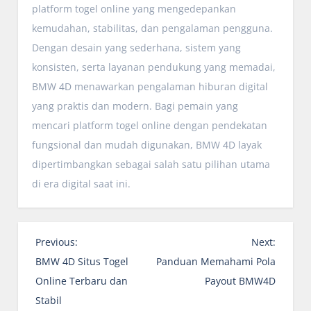
platform togel online yang mengedepankan
kemudahan, stabilitas, dan pengalaman pengguna.
Dengan desain yang sederhana, sistem yang
konsisten, serta layanan pendukung yang memadai,
BMW 4D menawarkan pengalaman hiburan digital
yang praktis dan modern. Bagi pemain yang
mencari platform togel online dengan pendekatan
fungsional dan mudah digunakan, BMW 4D layak
dipertimbangkan sebagai salah satu pilihan utama
di era digital saat ini.
P
Previous:
Next:
o
BMW 4D Situs Togel
Panduan Memahami Pola
s
Online Terbaru dan
Payout BMW4D
t
Stabil