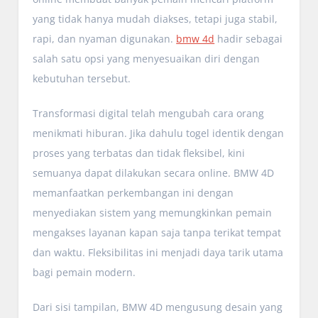
yang tidak hanya mudah diakses, tetapi juga stabil,
rapi, dan nyaman digunakan.
bmw 4d
hadir sebagai
salah satu opsi yang menyesuaikan diri dengan
kebutuhan tersebut.
Transformasi digital telah mengubah cara orang
menikmati hiburan. Jika dahulu togel identik dengan
proses yang terbatas dan tidak fleksibel, kini
semuanya dapat dilakukan secara online. BMW 4D
memanfaatkan perkembangan ini dengan
menyediakan sistem yang memungkinkan pemain
mengakses layanan kapan saja tanpa terikat tempat
dan waktu. Fleksibilitas ini menjadi daya tarik utama
bagi pemain modern.
Dari sisi tampilan, BMW 4D mengusung desain yang